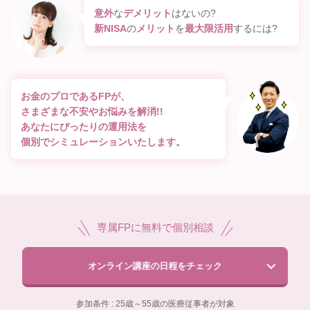
意外
な
デメリット
はないの?
新NISA
の
メリット
を
最大限活用
するには?
お金のプロであるFPが、
さまざまな不安やお悩みを解消!!
あなたにぴったりの運用法を
個別でシミュレーションいたします。
専属FPに無料で個別相談
オンライン講座の日程をチェック
参加条件 : 25歳～55歳の医療従事者が対象