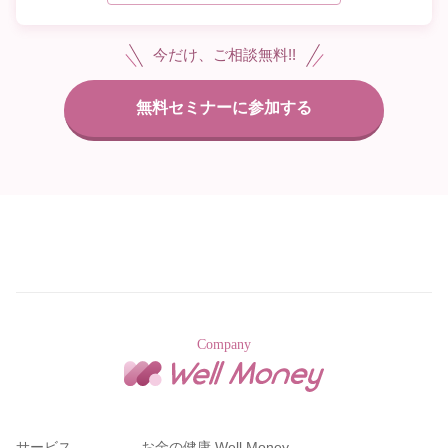
対応を行います。
３．個人情報の安全対策 弊社は、個人情報の漏えい、滅
今だけ、ご相談無料!!
失又はき損の防止及び是正に関して、必要かつ適切な安全
対策を実施いたします。
４．苦情および相談について 弊社は、個人情報の取扱い
に関する苦情及び相談については、お客様相談窓口にて受
け付け、また個人情報の開示等の求めにも、適切かつ迅速
に対応いたします。
STS株式会社 個人情報保護 相談窓口 Mail：inquiry@sts-c.
jp
制定日：令和5年10月1日
STS株式会社
代表取締役 松永悟志
弊社における個人情報の取扱いについて
弊社は、お客様の個人情報を適切に保護することを事業運
Company
営上の重要事項と位置づけ、個人情報の保護に関する法律
その他関係法令に従い、以下のとおり、お客様の個人情報
を細心の注意をもって管理してまいります。
お客さまの個人情報の利用目的について
サービス
お金の健康 Well Money