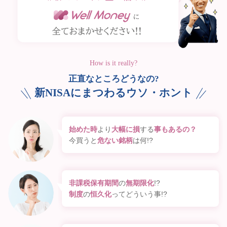
How is it really?
正直なところどうなの?
新NISAにまつわるウソ・ホント
始めた時
より
大幅に損
する
事もあるの？
今買うと
危ない銘柄
は何!?
非課税保有期間
の
無期限化
!?
制度
の
恒久化
ってどういう事!?